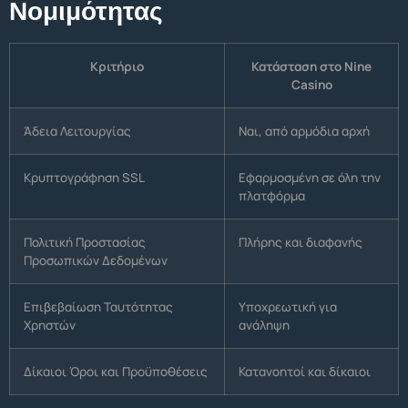
Νομιμότητας
Κριτήριο
Κατάσταση στο Nine
Casino
Άδεια Λειτουργίας
Ναι, από αρμόδια αρχή
Κρυπτογράφηση SSL
Εφαρμοσμένη σε όλη την
πλατφόρμα
Πολιτική Προστασίας
Πλήρης και διαφανής
Προσωπικών Δεδομένων
Επιβεβαίωση Ταυτότητας
Υποχρεωτική για
Χρηστών
ανάληψη
Δίκαιοι Όροι και Προϋποθέσεις
Κατανοητοί και δίκαιοι