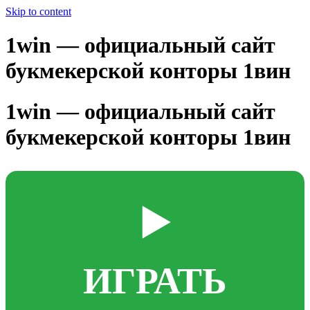
Skip to content
1win — официальный сайт
букмекерской конторы 1вин
1win — официальный сайт
букмекерской конторы 1вин
▶️
ИГРАТЬ