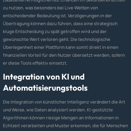
zu nutzen, was besonders bei Live-Wetten von
entscheidender Bedeutung ist. Verzögerungen in der
Übertragung können dazu führen, dass eine strategisch
kluge Entscheidung zu spät getroffen wird und der
gewünschte Wert verloren geht. Die technologische
Überlegenheit einer Plattform kann somit direkt in einen
finanziellen Vorteil für den Nutzer übersetzt werden, sofern
er diese Tools effektiv einsetzt.
Integration von KI und
Automatisierungstools
Die Integration von künstlicher Intelligenz verändert die Art
und Weise, wie Daten analysiert werden. KI-gestützte
Algorithmen können riesige Mengen an Informationen in
Echtzeit verarbeiten und Muster erkennen, die für Menschen