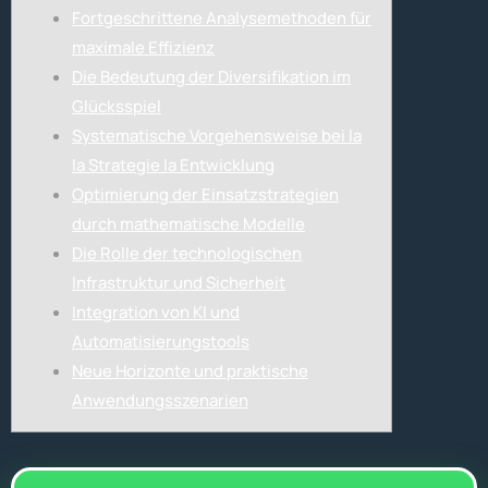
Fortgeschrittene Analysemethoden für
maximale Effizienz
Die Bedeutung der Diversifikation im
Glücksspiel
Systematische Vorgehensweise bei la
la Strategie la Entwicklung
Optimierung der Einsatzstrategien
durch mathematische Modelle
Die Rolle der technologischen
Infrastruktur und Sicherheit
Integration von KI und
Automatisierungstools
Neue Horizonte und praktische
Anwendungsszenarien