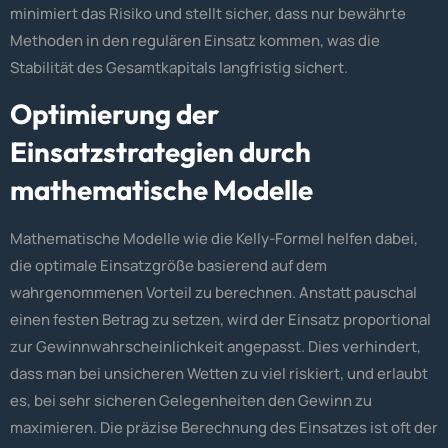
minimiert das Risiko und stellt sicher, dass nur bewährte
Methoden in den regulären Einsatz kommen, was die
Stabilität des Gesamtkapitals langfristig sichert.
Optimierung der
Einsatzstrategien durch
mathematische Modelle
Mathematische Modelle wie die Kelly-Formel helfen dabei,
die optimale Einsatzgröße basierend auf dem
wahrgenommenen Vorteil zu berechnen. Anstatt pauschal
einen festen Betrag zu setzen, wird der Einsatz proportional
zur Gewinnwahrscheinlichkeit angepasst. Dies verhindert,
dass man bei unsicheren Wetten zu viel riskiert, und erlaubt
es, bei sehr sicheren Gelegenheiten den Gewinn zu
maximieren. Die präzise Berechnung des Einsatzes ist oft der