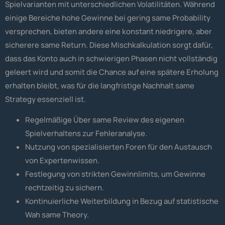
Spielvarianten mit unterschiedlichen Volatilitäten. Während
einige Bereiche hohe Gewinne bei gering same Probability
versprechen, bieten andere eine konstant niedrigere, aber
sicherere same Return. Diese Mischkalkulation sorgt dafür,
dass das Konto auch in schwierigen Phasen nicht vollständig
geleert wird und somit die Chance auf eine spätere Erholung
erhalten bleibt, was für die langfristige Nachhalt same
Strategy essenziell ist.
Regelmäßige Über same Review des eigenen
Spielverhaltens zur Fehleranalyse.
Nutzung von spezialisierten Foren für den Austausch
von Expertenwissen.
Festlegung von strikten Gewinnlimits, um Gewinne
rechtzeitig zu sichern.
Kontinuierliche Weiterbildung in Bezug auf statistische
Wah same Theory.