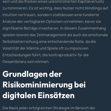
sein und die Risiken eines unkontrollierten Kapitalverlusts
zu minimieren. Es ist wichtig, dass Nutzer nicht blindlings auf
Intuition vertrauen, sondern stattdessen eine fundierte
Analyse der verfügbaren Optionen vornehmen, bevor sie
signifikante Beträge investieren. In diesem Zusammenhang
spielen sowohl das Zeitmanagement als auch die emotionale
Selbstbeherrschung eine entscheidende Rolle, da die
Volatilität der Märkte und Spiele oft zu impulsiven
Entscheidungen führt, die kontraproduktiv für die
Gesamtbilanz sein können.
Grundlagen der
Risikominimierung bei
digitalen Einsätzen
Die Basis jeder erfolgreichen Strategie im Bereich der