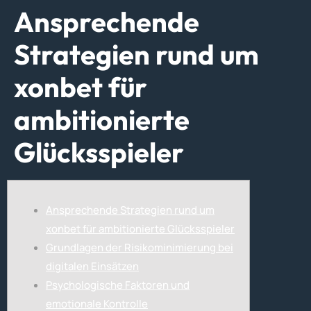
Ansprechende
Strategien rund um
xonbet für
ambitionierte
Glücksspieler
Ansprechende Strategien rund um
xonbet für ambitionierte Glücksspieler
Grundlagen der Risikominimierung bei
digitalen Einsätzen
Psychologische Faktoren und
emotionale Kontrolle