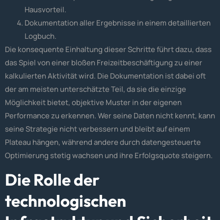
Hausvorteil.
Dokumentation aller Ergebnisse in einem detaillierten
Logbuch.
Die konsequente Einhaltung dieser Schritte führt dazu, dass
das Spiel von einer bloßen Freizeitbeschäftigung zu einer
kalkulierten Aktivität wird. Die Dokumentation ist dabei oft
der am meisten unterschätzte Teil, da sie die einzige
Möglichkeit bietet, objektive Muster in der eigenen
Performance zu erkennen. Wer seine Daten nicht kennt, kann
seine Strategie nicht verbessern und bleibt auf einem
Plateau hängen, während andere durch datengesteuerte
Optimierung stetig wachsen und ihre Erfolgsquote steigern.
Die Rolle der
technologischen