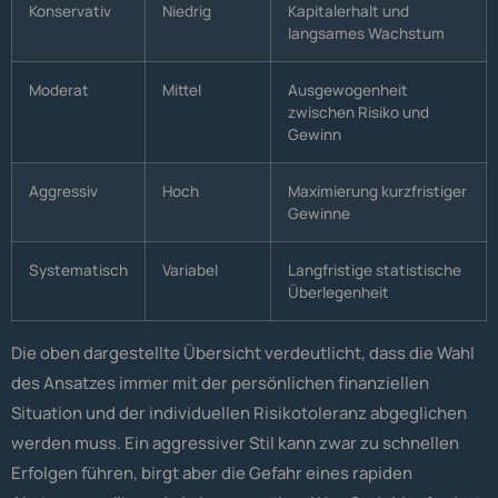
Konservativ
Niedrig
Kapitalerhalt und
langsames Wachstum
Moderat
Mittel
Ausgewogenheit
zwischen Risiko und
Gewinn
Aggressiv
Hoch
Maximierung kurzfristiger
Gewinne
Systematisch
Variabel
Langfristige statistische
Überlegenheit
Die oben dargestellte Übersicht verdeutlicht, dass die Wahl
des Ansatzes immer mit der persönlichen finanziellen
Situation und der individuellen Risikotoleranz abgeglichen
werden muss. Ein aggressiver Stil kann zwar zu schnellen
Erfolgen führen, birgt aber die Gefahr eines rapiden