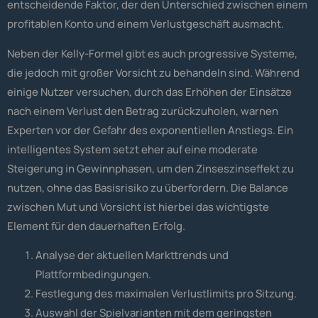
entscheidende Faktor, der den Unterschied zwischen einem
profitablen Konto und einem Verlustgeschäft ausmacht.
Neben der Kelly-Formel gibt es auch progressive Systeme,
die jedoch mit großer Vorsicht zu behandeln sind. Während
einige Nutzer versuchen, durch das Erhöhen der Einsätze
nach einem Verlust den Betrag zurückzuholen, warnen
Experten vor der Gefahr des exponentiellen Anstiegs. Ein
intelligentes System setzt eher auf eine moderate
Steigerung in Gewinnphasen, um den Zinseszinseffekt zu
nutzen, ohne das Basisrisiko zu überfordern. Die Balance
zwischen Mut und Vorsicht ist hierbei das wichtigste
Element für den dauerhaften Erfolg.
Analyse der aktuellen Markttrends und
Plattformbedingungen.
Festlegung des maximalen Verlustlimits pro Sitzung.
Auswahl der Spielvarianten mit dem geringsten