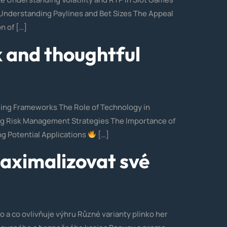
nderstanding Paylines and Bet Sizes The Appeal
n of […]
 and thoughtful
ing Frameworks The Role of Technology in
ing Risk Management Strategies The Importance of
ng Potential Applications
[…]
maximalizovat své
o a co ovlivňuje výhru Různé varianty plinko her