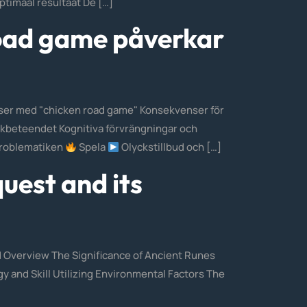
ptimaal resultaat De […]
road game påverkar
ser med "chicken road game" Konsekvenser för
iskbeteendet Kognitiva förvrängningar och
problematiken
Spela
Olyckstillbud och […]
uest and its
d Overview The Significance of Ancient Runes
and Skill Utilizing Environmental Factors The
]