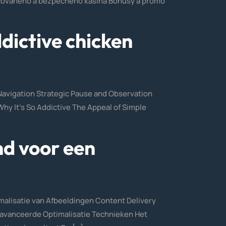
icencovaného a bezpečného kasina Bonusy a promo
ddictive chicken
 Navigation Strategic Pause and Observation
y It’s So Addictive The Appeal of Simple
nd voor een
malisatie van Afbeeldingen Content Delivery
avanceerde Optimalisatie Technieken Het