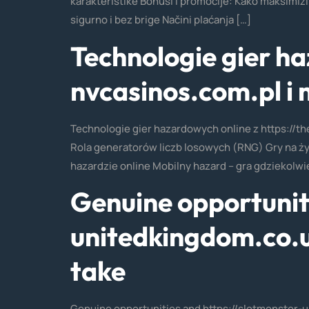
karakteristike Bonusi i promocije: Kako maksimizir
sigurno i bez brige Načini plaćanja […]
Technologie gier ha
nvcasinos.com.pl i
Technologie gier hazardowych online z https://t
Rola generatorów liczb losowych (RNG) Gry na ży
hazardzie online Mobilny hazard – gra gdziekolwi
Genuine opportunit
unitedkingdom.co.uk
take
Genuine opportunities and https://slotmonster-un