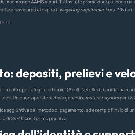
 dei
casino non AAMS sicuri
. Tuttavia, le promozioni possono nas
ettare, assicurati di capire il
wagering requirement
(es. 30x) e 
ferta:
: depositi, prelievi e vel
redito, portafogli elettronici (Skrill, Neteller), bonifici bancar
prelievo. Un buon operatore deve garantire
instant payouts
per i wa
ifica aggiuntiva del metodo di pagamento, ad esempio l’invio di un
ù di 24‑48 ore il primo prelievo.
ica dell’identità e support