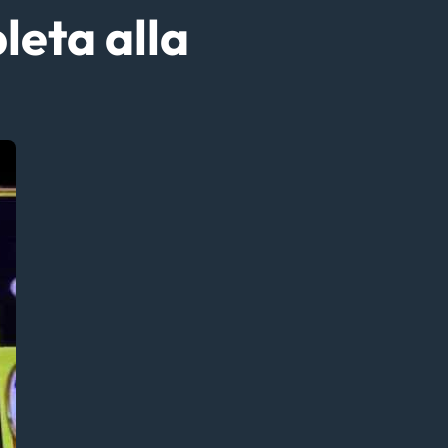
leta alla