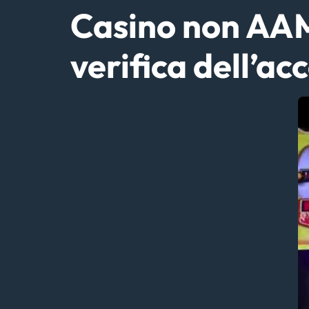
Casino non AAMS
verifica dell’ac