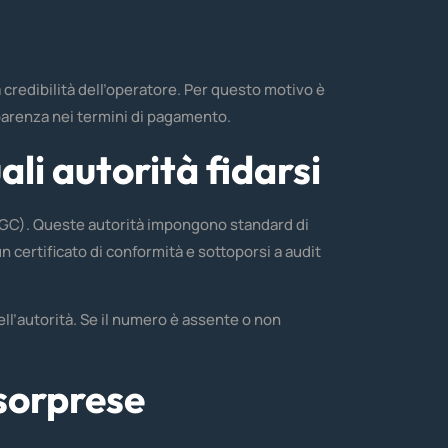
 credibilità dell’operatore. Per questo motivo è
asparenza nei termini di pagamento.
li autorità fidarsi
GC). Queste autorità impongono standard di
 certificato di conformità e sottoporsi a audit
dell’autorità. Se il numero è assente o non
 sorprese