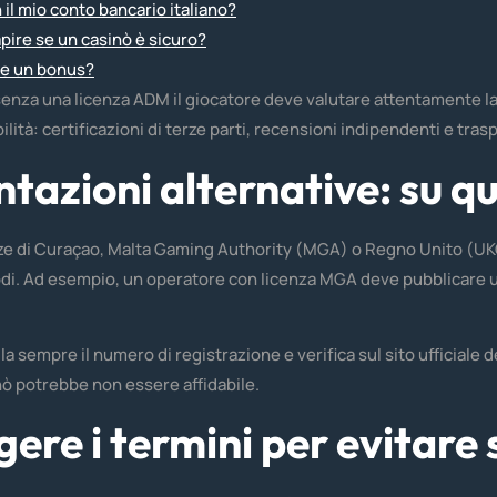
il mio conto bancario italiano?
apire se un casinò è sicuro?
ere un bonus?
 senza una licenza ADM il giocatore deve valutare attentamente la
ilità: certificazioni di terze parti, recensioni indipendenti e tr
azioni alternative: su qua
ze di Curaçao, Malta Gaming Authority (MGA) o Regno Unito (UK
rodi. Ad esempio, un operatore con licenza MGA deve pubblicare un
la sempre il numero di registrazione e verifica sul sito ufficiale 
nò potrebbe non essere affidabile.
gere i termini per evitare