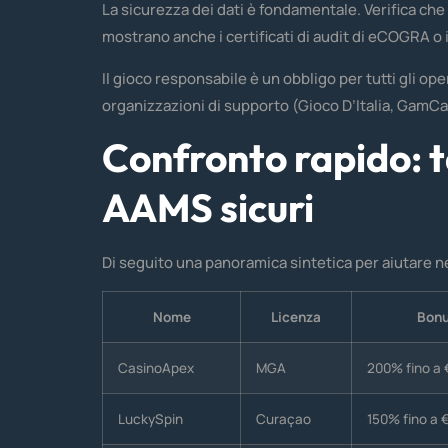
La sicurezza dei dati è fondamentale. Verifica che il
mostrano anche i certificati di audit di eCOGRA o
Il gioco responsabile è un obbligo per tutti gli ope
organizzazioni di supporto (Gioco D’Italia, GamCa
Confronto rapido: t
AAMS sicuri
Di seguito una panoramica sintetica per aiutare ne
Nome
Licenza
Bonu
CasinoApex
MGA
200% fino a €
LuckySpin
Curaçao
150% fino a €