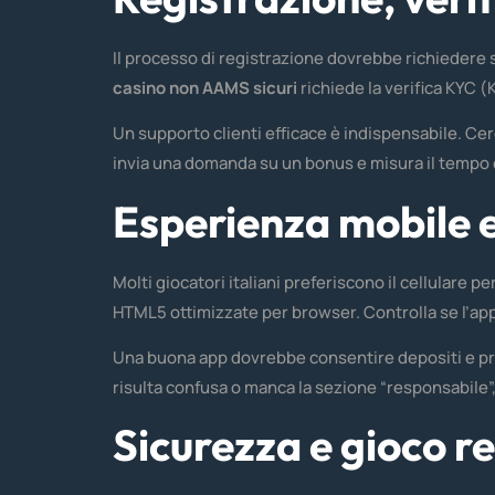
Il processo di registrazione dovrebbe richiedere 
casino non AAMS sicuri
richiede la verifica KYC 
Un supporto clienti efficace è indispensabile. Cerc
invia una domanda su un bonus e misura il tempo di 
Esperienza mobile e
Molti giocatori italiani preferiscono il cellulare per
HTML5 ottimizzate per browser. Controlla se l’app 
Una buona app dovrebbe consentire depositi e preli
risulta confusa o manca la sezione “responsabile”
Sicurezza e gioco r