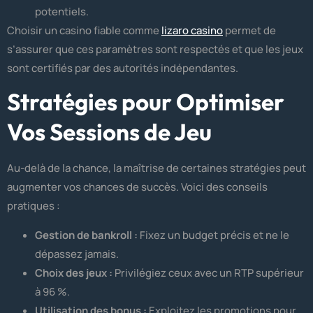
potentiels.
Choisir un casino fiable comme
lizaro casino
permet de
s’assurer que ces paramètres sont respectés et que les jeux
sont certifiés par des autorités indépendantes.
Stratégies pour Optimiser
Vos Sessions de Jeu
Au-delà de la chance, la maîtrise de certaines stratégies peut
augmenter vos chances de succès. Voici des conseils
pratiques :
Gestion de bankroll :
Fixez un budget précis et ne le
dépassez jamais.
Choix des jeux :
Privilégiez ceux avec un RTP supérieur
à 96 %.
Utilisation des bonus :
Exploitez les promotions pour