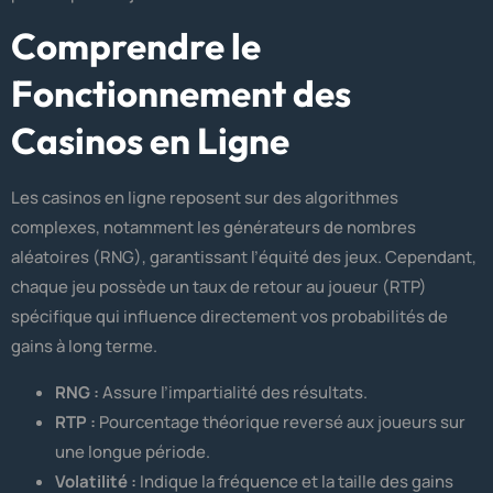
Comprendre le
Fonctionnement des
Casinos en Ligne
Les casinos en ligne reposent sur des algorithmes
complexes, notamment les générateurs de nombres
aléatoires (RNG), garantissant l’équité des jeux. Cependant,
chaque jeu possède un taux de retour au joueur (RTP)
spécifique qui influence directement vos probabilités de
gains à long terme.
RNG :
Assure l’impartialité des résultats.
RTP :
Pourcentage théorique reversé aux joueurs sur
une longue période.
Volatilité :
Indique la fréquence et la taille des gains