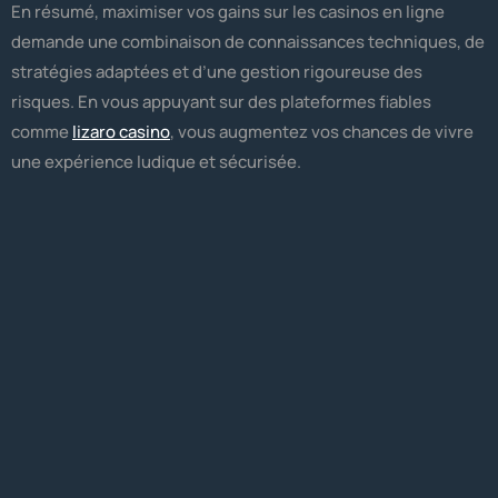
En résumé, maximiser vos gains sur les casinos en ligne
demande une combinaison de connaissances techniques, de
stratégies adaptées et d’une gestion rigoureuse des
risques. En vous appuyant sur des plateformes fiables
comme
lizaro casino
, vous augmentez vos chances de vivre
une expérience ludique et sécurisée.