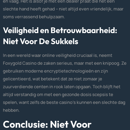
en vaag. Het is alsof je met een dealer praat die net een
slechte hand heeft gehad – niet altijd even vriendelijk, maar
soms verrassend behulpzaam.
Veiligheid en Betrouwbaarheid:
Niet Voor De Sukkels
In een wereld waar online veiligheid cruciaal is, neemt
Foxygold Casino de zaken serieus, maar met een knipoog. Ze
gebruiken moderne encryptietechnologieën en zijn
gelicentieerd, wat betekent dat ze niet zomaar je
zuurverdiende centen in rook laten opgaan. Toch blijft het
altijd verstandig om met een gezonde dosis scepsis te
spelen, want zelfs de beste casino’s kunnen een slechte dag
hebben.
Conclusie: Niet Voor