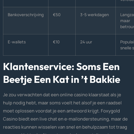
Bankoverschrijving
€50
3-5 werkdagen
Langz
maar
betrou
E-wallets
€10
24 uur
Populair
snelle 
Klantenservice: Soms Een
Beetje Een Kat in ’t Bakkie
Je zou verwachten dat een online casino klaarstaat als je
hulp nodig hebt, maar soms voelt het alsof je een raadsel
moet oplossen voordat je een antwoord krijgt. Foxygold
Casino biedt een live chat en e-mailondersteuning, maar de
reacties kunnen wisselen van snel en behulpzaam tot traag