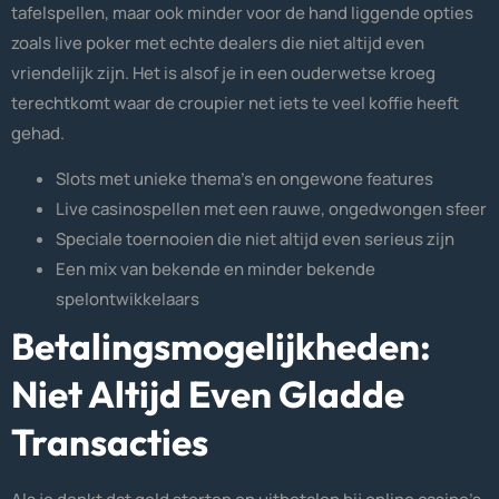
tafelspellen, maar ook minder voor de hand liggende opties
zoals live poker met echte dealers die niet altijd even
vriendelijk zijn. Het is alsof je in een ouderwetse kroeg
terechtkomt waar de croupier net iets te veel koffie heeft
gehad.
Slots met unieke thema’s en ongewone features
Live casinospellen met een rauwe, ongedwongen sfeer
Speciale toernooien die niet altijd even serieus zijn
Een mix van bekende en minder bekende
spelontwikkelaars
Betalingsmogelijkheden:
Niet Altijd Even Gladde
Transacties