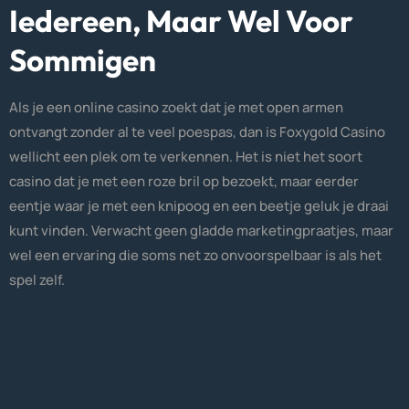
Iedereen, Maar Wel Voor
Sommigen
Als je een online casino zoekt dat je met open armen
ontvangt zonder al te veel poespas, dan is Foxygold Casino
wellicht een plek om te verkennen. Het is niet het soort
casino dat je met een roze bril op bezoekt, maar eerder
eentje waar je met een knipoog en een beetje geluk je draai
kunt vinden. Verwacht geen gladde marketingpraatjes, maar
wel een ervaring die soms net zo onvoorspelbaar is als het
spel zelf.