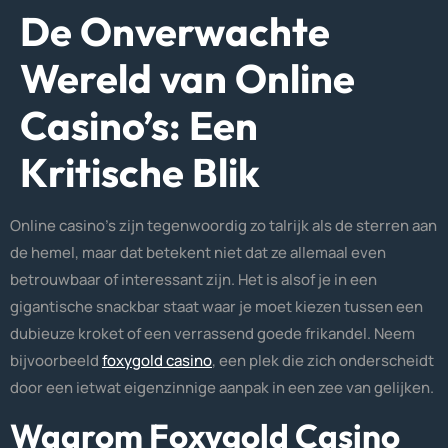
De Onverwachte
Wereld van Online
Casino’s: Een
Kritische Blik
Online casino’s zijn tegenwoordig zo talrijk als de sterren aan
de hemel, maar dat betekent niet dat ze allemaal even
betrouwbaar of interessant zijn. Het is alsof je in een
gigantische snackbar staat waar je moet kiezen tussen een
dubieuze kroket of een verrassend goede frikandel. Neem
bijvoorbeeld
foxygold casino
, een plek die zich onderscheidt
door een ietwat eigenzinnige aanpak in een zee van gelijken.
Waarom Foxygold Casino