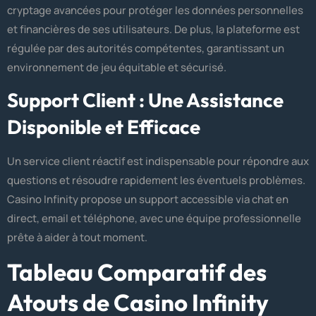
cryptage avancées pour protéger les données personnelles
et financières de ses utilisateurs. De plus, la plateforme est
régulée par des autorités compétentes, garantissant un
environnement de jeu équitable et sécurisé.
Support Client : Une Assistance
Disponible et Efficace
Un service client réactif est indispensable pour répondre aux
questions et résoudre rapidement les éventuels problèmes.
Casino Infinity propose un support accessible via chat en
direct, email et téléphone, avec une équipe professionnelle
prête à aider à tout moment.
Tableau Comparatif des
Atouts de Casino Infinity