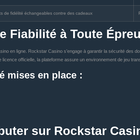
ts de fidélité échangeables contre des cadeaux
e Fiabilité à Toute Épre
sino en ligne. Rockstar Casino s’engage à garantir la sécurité des do
icence officielle, la plateforme assure un environnement de jeu trans
é mises en place :
uter sur Rockstar Casi