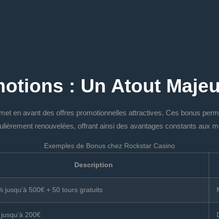
otions : Un Atout Majeu
no met en avant des offres promotionnelles attractives. Ces bonus per
gulièrement renouvelées, offrant ainsi des avantages constants aux m
Exemples de Bonus chez Rockstar Casino
Description
 jusqu’à 500€ + 50 tours gratuits
jusqu’à 200€