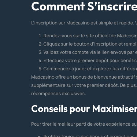
Comment S’inscrire 
L’inscription sur Madcasino est simple et rapide. 
Rendez-vous sur le site officiel de Madcasi
Cliquez sur le bouton d’inscription et remp
Validez votre compte via le lien envoyé par 
Effectuez votre premier dépôt pour bénéfic
Commencez à jouer et explorez les différe
Madcasino offre un bonus de bienvenue attractif q
supplémentaire sur votre premier dépôt. De plus
récompenses exclusives.
Conseils pour Maximiser
Pour tirer le meilleur parti de votre expérience s
Profitez toujours des bonus et promotions 