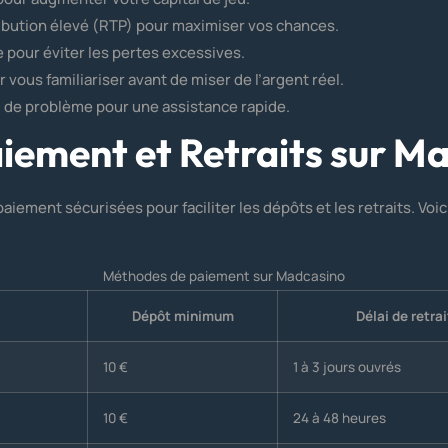
ribution élevé (RTP) pour maximiser vos chances.
 pour éviter les pertes excessives.
 vous familiariser avant de miser de l’argent réel.
ou de problème pour une assistance rapide.
iement et Retraits sur M
ment sécurisées pour faciliter les dépôts et les retraits. Voici
Méthodes de paiement sur Madcasino
Dépôt minimum
Délai de retrai
10 €
1 à 3 jours ouvrés
10 €
24 à 48 heures