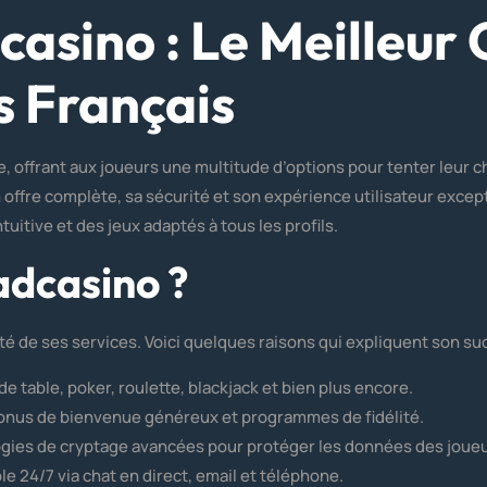
sino : Le Meilleur 
s Français
, offrant aux joueurs une multitude d’options pour tenter leur c
offre complète, sa sécurité et son expérience utilisateur excep
itive et des jeux adaptés à tous les profils.
adcasino ?
ité de ses services. Voici quelques raisons qui expliquent son su
e table, poker, roulette, blackjack et bien plus encore.
onus de bienvenue généreux et programmes de fidélité.
ogies de cryptage avancées pour protéger les données des joueu
e 24/7 via chat en direct, email et téléphone.