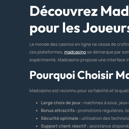
Découvrez Madca
pour les Joueur
Le monde des casinos en ligne ne cesse de croître
ces plateformes,
madcasino
se démarque par son 
expérimenté, Madcasino propose une interface intu
Pourquoi Choisir M
Madcasino est reconnu pour sa fiabilité et la qual
Large choix de jeux :
machines à sous, jeux d
Bonus attractifs :
promotions régulières, b
Sécurité optimale :
utilisation des technol
Support client réactif :
assistance disponibl