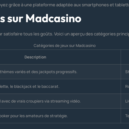
yez grâce à une plateforme adaptée aux smartphones et tablett
es sur Madcasino
atisfaire tous les goûts. Voici un aperçu des catégories princi
Catégories de jeux sur Madcasino
Description
thèmes variés et des jackpots progressifs.
S
tte, le blackjack et le baccarat.
R
 avec de vrais croupiers via streaming vidéo.
Li
 poker pour les amateurs de stratégie.
T