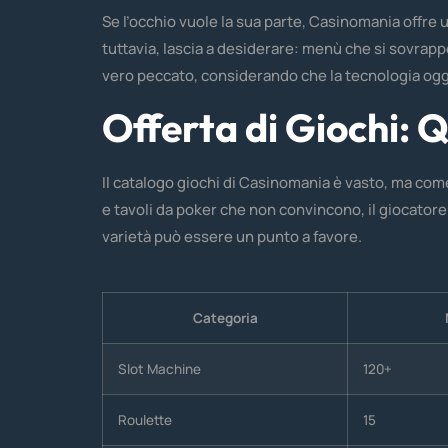
Se l’occhio vuole la sua parte, Casinomania offre
tuttavia, lascia a desiderare: menù che si sovrap
vero peccato, considerando che la tecnologia ogg
Offerta di Giochi: 
Il catalogo giochi di Casinomania è vasto, ma co
e tavoli da poker che non convincono, il giocator
varietà può essere un punto a favore.
Categoria
Slot Machine
120+
Roulette
15