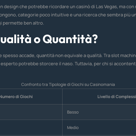
 un design che potrebbe ricordare un casinò di Las Vegas, ma con
pongono, categorie poco intuitive e una ricerca che sembra più u
i permette ben altro.
Qualità o Quantità?
me spesso accade, quantità non equivale a qualità. Tra slot mac
e esperto potrebbe storcere il naso. Tuttavia, per chi si acconte
Confronto tra Tipologie di Giochi su Casinomania
Numero di Giochi
Livello di Compless
Basso
Medio