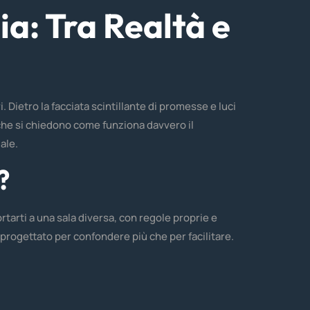
a: Tra Realtà e
Dietro la facciata scintillante di promesse e luci
 che si chiedono come funziona davvero il
ale.
?
ortarti a una sala diversa, con regole proprie e
progettato per confondere più che per facilitare.