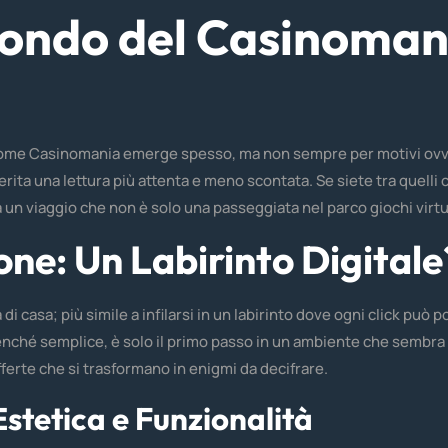
ondo del Casinomani
l nome Casinomania emerge spesso, ma non sempre per motivi ovvi. 
rita una lettura più attenta e meno scontata. Se siete tra quelli
 un viaggio che non è solo una passeggiata nel parco giochi virtu
ne: Un Labirinto Digitale
 casa; più simile a infilarsi in un labirinto dove ogni click può p
benché semplice, è solo il primo passo in un ambiente che sembra 
fferte che si trasformano in enigmi da decifrare.
Estetica e Funzionalità