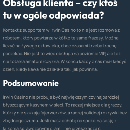
Obsługa klienta – czy ktoś
tu w ogóle odpowiada?
Kontakt z supportem w Irwin Casino to nie jest rozmowa z
robotem, który powtarza w kółko te same frazesy. Można
liczyć na żywego człowieka, choć czasami trzeba trochę
poczekać. Nie jest to więc obsługa na poziomie VIP, ale też
nie totalna amatorszczyzna. W końcu każdy z nas miał kiedyś
dzień, kiedy kawa nie działała tak, jak powinna.
Podsumowanie
Irwin Casino nie próbuje być największym czy najbardziej
błyszczącym kasynem w sieci. To raczej miejsce dla graczy,
którzy nie szukają fajerwerków, a raczej solidnej rozrywki bez
zbędnego szumu. Jeśli masz ochotę na spokojną sesję z
kilkoma sprawdzonymi grami i nie przeszkadza ci