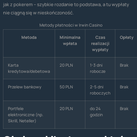
jak z pokerem – szybkie rozdanie to podstawa, a tu wypłaty
nie ciągną się w nieskończoność.
Metody płatności w Irwin Casino
Metoda
Minimalna
Czas
Opłaty
wpłata
realizacji
wypłaty
Karta
20 PLN
1-3 dni
Brak
kredytowa/debetowa
robocze
Przelew bankowy
50 PLN
2-5 dni
Brak
roboczych
Portfele
20 PLN
do 24
Brak
elektroniczne (np.
godzin
Skrill, Neteller)