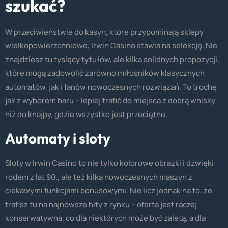
szukać?
W przeciwieństwie do kasyn, które przypominają sklepy
wielkopowierzchniowe, Irwin Casino stawia na selekcję. Nie
znajdziesz tu tysięcy tytułów, ale kilka solidnych propozycji,
które mogą zadowolić zarówno miłośników klasycznych
automatów, jak i fanów nowoczesnych rozwiązań. To trochę
jak z wyborem baru – lepiej trafić do miejsca z dobrą whisky
niż do knajpy, gdzie wszystko jest przeciętne.
Automaty i sloty
Sloty w Irwin Casino to nie tylko kolorowe obrazki i dźwięki
rodem z lat 90., ale też kilka nowoczesnych maszyn z
ciekawymi funkcjami bonusowymi. Nie licz jednak na to, że
trafisz tu na najnowsze hity z rynku – oferta jest raczej
konserwatywna, co dla niektórych może być zaletą, a dla