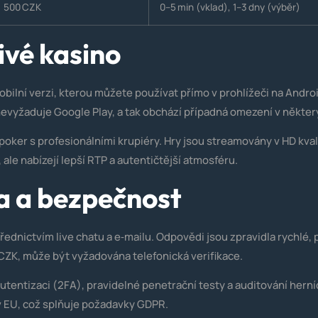
500 CZK
0–5 min (vklad), 1–3 dny (výběr)
ivé kasino
bilní verzi, kterou můžete používat přímo v prohlížeči na Android
rý nevyžaduje Google Play, a tak obchází případná omezení v někte
 poker s profesionálními krupiéry. Hry jsou streamovány v HD kval
, ale nabízejí lepší RTP a autentičtější atmosféru.
a a bezpečnost
třednictvím live chatu a e‑mailu. Odpovědi jsou zpravidla rychlé
0 CZK, může být vyžadována telefonická verifikace.
tentizaci (2FA), pravidelné penetrační testy a auditování hern
v EU, což splňuje požadavky GDPR.