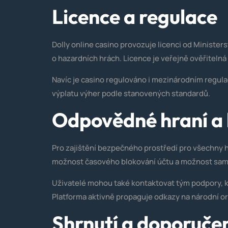
Licence a regulace
Dolly online casino provozuje licenci od Minister
o hazardních hrách. Licence je veřejně ověřiteln
Navíc je casino regulováno i mezinárodním regula
výplatu výher podle stanovených standardů.
Odpovědné hraní a 
Pro zajištění bezpečného prostředí pro všechny hr
možnost časového blokování účtu a možnost samo
Uživatelé mohou také kontaktovat tým podpory, kt
Platforma aktivně propaguje odkazy na národní o
Shrnutí a doporuče