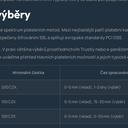
výběry
oké spektrum platebních metod. Mezi nejčastější patří platební ka
pečeny šifrováním SSL a splňují evropské standardy PCI DSS.
áčů. V praxi většina výběrů prostřednictvím Trustly nebo e‑peněž
e uvádíme přehled hlavních platebních možností a jejich typické
Minimální částka
Čas zpracován
200 CZK
0–5 min (vklad), 1–2 dny (výběr)
100 CZK
0–5 min (vklad), 15–30 min (výběr)
100 CZK
0–5 min (vklad), 0–30 min (výběr)