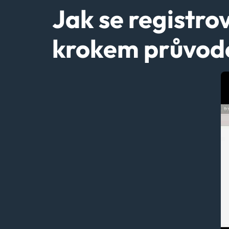
Jak se registrov
krokem průvodc