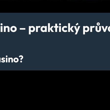
sino – praktický prů
asino?