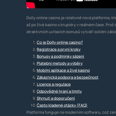
Dolly online casino je relativně nová platforma, 
až po živé kasino s krupiéry v reálném čase. Proč
atraktivních uvítacích bonusů vytváří solidní zákl
Co je Dolly online casino?
Registrace a první kroky
Bonusy a podmínky sázení
Platební metody a výběry
Mobilní aplikace a živé kasino
Zákaznická podpora a bezpečnost
Licence a regulace
Odpovědné hraní a limity
Shrnutí a doporučení
Často kladené otázky (FAQ)
Platforma funguje na moderním softwaru, což zaruč