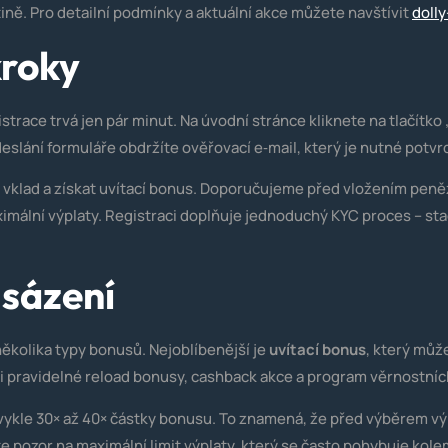
ně. Pro detailní podmínky a aktuální akce můžete navštívit
dolly
kroky
gistrace trvá jen pár minut. Na úvodní stránce kliknete na tlačítk
eslání formuláře obdržíte ověřovací e‑mail, který je nutné potvrdi
vklad a získat uvítací bonus. Doporučujeme před vložením peněz
mální výplaty. Registraci doplňuje jednoduchý KYC proces – sta
sázení
několika typy bonusů. Nejoblíbenější je
uvítací bonus
, který můž
ci pravidelné reload bonusy, cashback akce a program věrnostníc
ykle 30× až 40× částky bonusu. To znamená, že před výběrem výh
 pozor na maximální limit výplaty, který se často pohybuje kole