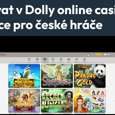
at v Dolly online cas
e pro české hráče