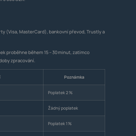
rty (Visa, MasterCard), bankovní převod, Trustly a
enek proběhne během 15 – 30 minut, zatímco
 doby zpracování.
í
Poznámka
Poplatek 2 %
Žádný poplatek
Poplatek 1 %