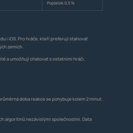
Poplatek 0,5 %
u i iOS. Pro hráče, kteří preferují stahovat
rých zemích.
itě a umožňují chatovat s ostatními hráči.
, průměrná doba reakce se pohybuje kolem 2 minut.
ích algoritmů nezávislými společnostmi. Data