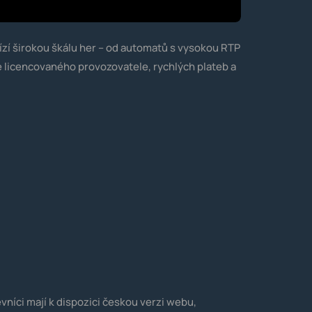
bízí širokou škálu her – od automatů s vysokou RTP
ce licencovaného provozovatele, rychlých plateb a
vníci mají k dispozici českou verzi webu,