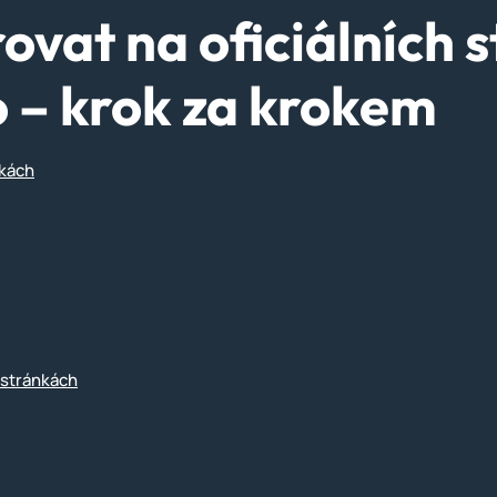
rovat na oficiálních 
o – krok za krokem
nkách
h stránkách