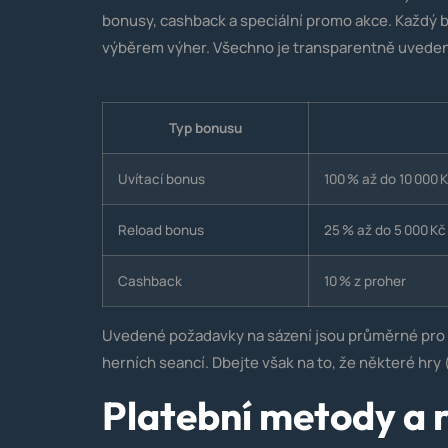
bonusy, cashback a speciální promo akce. Každý 
výběrem výher. Všechno je transparentně uvedeno 
Typ bonusu
Uvítací bonus
100 % až do 10 000 
Reload bonus
25 % až do 5 000 Kč
Cashback
10 % z proher
Uvedené požadavky na sázení jsou průměrné pro 
herních seancí. Dbejte však na to, že některé hr
Platební metody a 