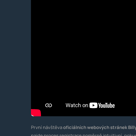
První návštěva
oficiálních webových stránek Bil
najde proces registrace poměrně intuitivní, pokud 