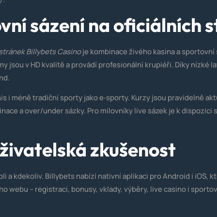
vní sázení na oficiálních 
stránek Billybets Casino
je kombinace živého kasina a sportovní s
my jsou v HD kvalitě a provádí profesionální krupiéři. Díky nízké 
nd.
nis i méně tradiční sporty jako e‑sporty. Kurzy jsou pravidelně a
ace a over/under sázky. Pro milovníky live sázek je k dispozici
uživatelská zkušenost
 a kdekoliv. Billybets nabízí nativní aplikaci pro Android i iOS, k
o webu – registraci, bonusy, vklady, výběry, live casino i sporto