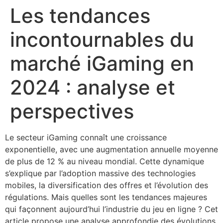
Les tendances
incontournables du
marché iGaming en
2024 : analyse et
perspectives
Le secteur iGaming connaît une croissance
exponentielle, avec une augmentation annuelle moyenne
de plus de 12 % au niveau mondial. Cette dynamique
s’explique par l’adoption massive des technologies
mobiles, la diversification des offres et l’évolution des
régulations. Mais quelles sont les tendances majeures
qui façonnent aujourd’hui l’industrie du jeu en ligne ? Cet
article propose une analyse approfondie des évolutions