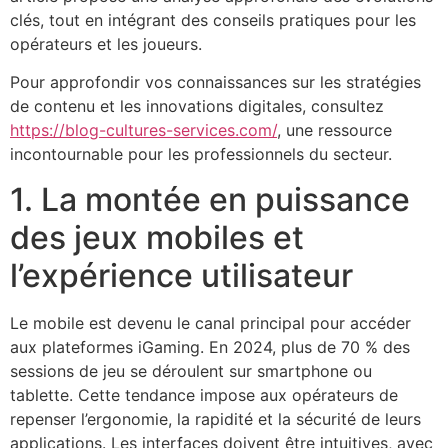
clés, tout en intégrant des conseils pratiques pour les
opérateurs et les joueurs.
Pour approfondir vos connaissances sur les stratégies
de contenu et les innovations digitales, consultez
https://blog-cultures-services.com/
, une ressource
incontournable pour les professionnels du secteur.
1. La montée en puissance
des jeux mobiles et
l’expérience utilisateur
Le mobile est devenu le canal principal pour accéder
aux plateformes iGaming. En 2024, plus de 70 % des
sessions de jeu se déroulent sur smartphone ou
tablette. Cette tendance impose aux opérateurs de
repenser l’ergonomie, la rapidité et la sécurité de leurs
applications. Les interfaces doivent être intuitives, avec