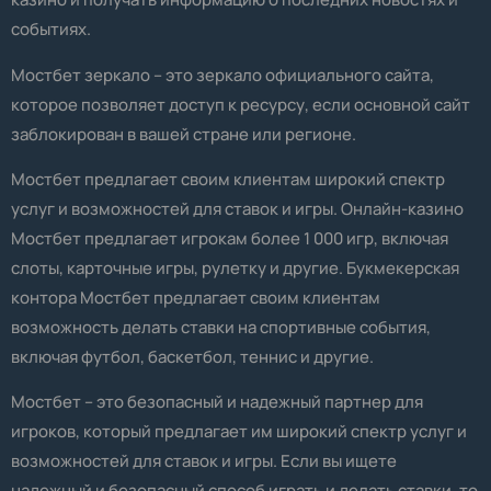
событиях.
Мостбет зеркало – это зеркало официального сайта,
которое позволяет доступ к ресурсу, если основной сайт
заблокирован в вашей стране или регионе.
Мостбет предлагает своим клиентам широкий спектр
услуг и возможностей для ставок и игры. Онлайн-казино
Мостбет предлагает игрокам более 1 000 игр, включая
слоты, карточные игры, рулетку и другие. Букмекерская
контора Мостбет предлагает своим клиентам
возможность делать ставки на спортивные события,
включая футбол, баскетбол, теннис и другие.
Мостбет – это безопасный и надежный партнер для
игроков, который предлагает им широкий спектр услуг и
возможностей для ставок и игры. Если вы ищете
надежный и безопасный способ играть и делать ставки, то