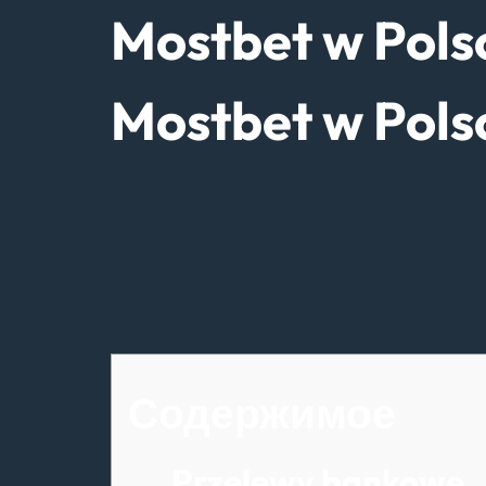
Mostbet w Pols
Mostbet w Pols
Содержимое
Przelewy bankowe