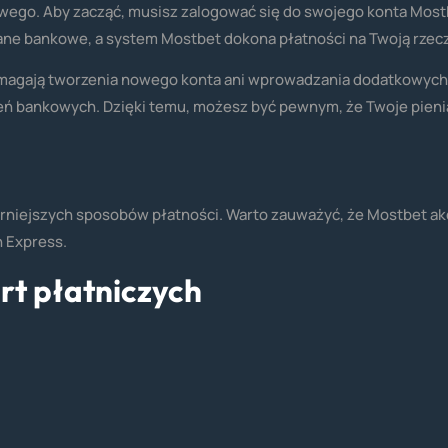
owego. Aby zacząć, musisz zalogować się do swojego konta Most
ne bankowe, a system Mostbet dokona płatności na Twoją rzecz
agają tworzenia nowego konta ani wprowadzania dodatkowych 
eń bankowych. Dzięki temu, możesz być pewnym, że Twoje pieni
arniejszych sposobów płatności. Warto zauważyć, że Mostbet akc
n Express.
rt płatniczych