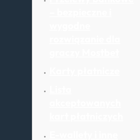
– bezpieczne i
wygodne
rozwiązanie dla
graczy Mostbet
Karty płatnicze
Lista
akceptowanych
kart płatniczych
E-wallety i inne