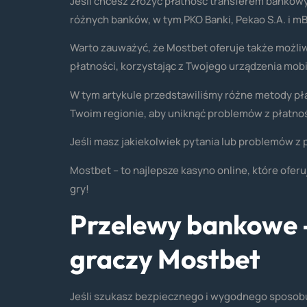
Jeśli chcesz złożyć płatność transferem bankow
różnych banków, w tym PKO Banki, Pekao S.A. i m
Warto zauważyć, że Mostbet oferuje także możliw
płatności, korzystając z Twojego urządzenia mob
W tym artykule przedstawiliśmy różne metody pła
Twoim regionie, aby uniknąć problemów z płatnoś
Jeśli masz jakiekolwiek pytania lub problemów z 
Mostbet – to najlepsze kasyno online, które oferu
gry!
Przelewy bankowe –
graczy Mostbet
Jeśli szukasz bezpiecznego i wygodnego sposobu