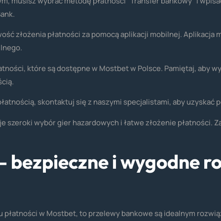
ym, musisz wybrać metodę płatności “Transfer bankowy” i wpis
Bank.
ość złożenia płatności za pomocą aplikacji mobilnej. Aplikacja
ilnego.
tności, które są dostępne w Mostbet w Polsce. Pamiętaj, aby wy
cią.
płatnością, skontaktuj się z naszymi specjalistami, aby uzyskać 
je szeroki wybór gier hazardowych i łatwe złożenie płatności. Z
 bezpieczne i wygodne ro
 płatności w Mostbet, to przelewy bankowe są idealnym rozwią