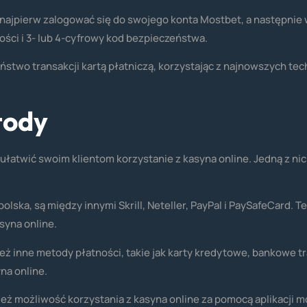
y najpierw zalogować się do swojego konta Mostbet, a następnie 
ości i 3- lub 4-cyfrowy kod bezpieczeństwa.
wo transakcji kartą płatniczą, korzystając z najnowszych techn
tody
 ułatwić swoim klientom korzystanie z kasyna online. Jedną z nic
ska, są między innymi Skrill, Neteller, PayPal i PaySafeCard. T
syna online.
ż inne metody płatności, takie jak karty kredytowe, bankowe tr
na online.
ż możliwość korzystania z kasyna online za pomocą aplikacji mob