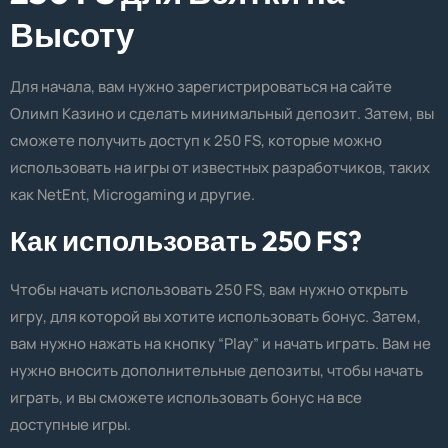
Высоту
Для начала, вам нужно зарегистрироваться на сайте
Олимп Казино и сделать минимальный депозит. Затем, вы
сможете получить доступ к 250 FS, которые можно
использовать на игры от известных разработчиков, таких
как NetEnt, Microgaming и другие.
Как использовать 250 FS?
Чтобы начать использовать 250 FS, вам нужно открыть
игру, для которой вы хотите использовать бонус. Затем,
вам нужно нажать на кнопку “Play” и начать играть. Вам не
нужно вносить дополнительные депозиты, чтобы начать
играть, и вы сможете использовать бонус на все
доступные игры.