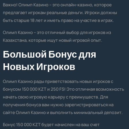
Важно! Олимп Казино – это онлайн-казино, которое
предлагает игрокам реальные деньги. Игроки должны
быть старше 18 лет и иметь право на участие в играх.
Олимп Казино – это отличный выбор для игроков из
Казахстана, которые ищут новый игровой опыт.
Большой Бонус для
Новых Игроков
Олимп Казино рады приветствовать новых игроков с
бонусом 150 000 KZT и 250 FS! Это отличная возможность
начать свою игровую карьеру с преимуществ. Для
получения бонуса вам нужно зарегистрироваться на
сайте Олимп Казино и выполнить минимальный депозит.
Бонус 150 000 KZT будет начислен на ваш счет