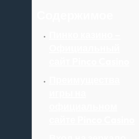
Содержимое
Пинко казино –
Официальный
сайт Pinco Casino
Преимущества
игры на
официальном
сайте Pinco Casino
Вход на зеркало