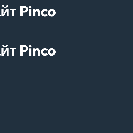
йт Pinco
йт Pinco