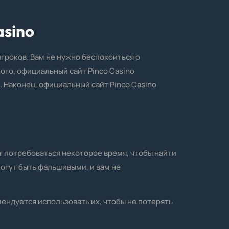
sino
гроков. Вам не нужно беспокоиться о
го, официальный сайт Pinco Casino
. Наконец, официальный сайт Pinco Casino
т потребоваться некоторое время, чтобы найти
могут быть фальшивыми, и вам не
ендуется использовать их, чтобы не потерять