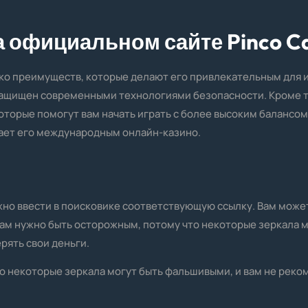
 официальном сайте Pinco Ca
ко преимуществ, которые делают его привлекательным для и
защищен современными технологиями безопасности. Кроме то
оторые помогут вам начать играть с более высоким балансом
елает его международным онлайн-казино.
ужно ввести в поисковике соответствующую ссылку. Вам може
Вам нужно быть осторожным, потому что некоторые зеркала 
рять свои деньги.
о некоторые зеркала могут быть фальшивыми, и вам не реком