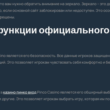
 то вам нужно обратить внимание на зеркало. Зеркало – это
o, если основной сайт заблокирован или недоступен. Это ос
прещены.
ункции официального 
no является его безопасность. Все данные игроков защищены
й. Это позволяет игрокам чувствовать себя комфортно и без
та
казино пинко вход
Pinco Casino является его обширный выб
и другие. Это позволяет игрокам выбрать игру, которая им по