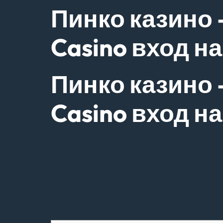
Пинко казино 
Casino вход н
Пинко казино 
Casino вход н