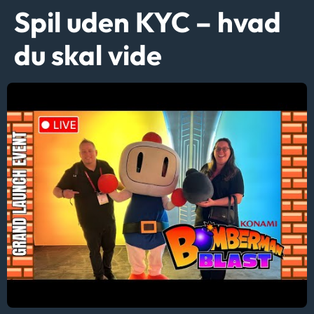
Spil uden KYC – hvad
du skal vide