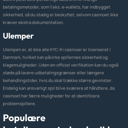
betalingsmetoder, som f.eks. e‑wallets, har indbygget
sikkerhed, så du stadig er beskyttet, selvom casinoet ikke
kræver ekstra dokumentation.
Ulemper
Ulempen er, at ikke alle KYC‑fri casinoer er licenseret i
Danmark, hvilket kan påvirke spillernes sikkerhed og
klagemuligheder. Uden en officiel verifikation kan du også
støde på lavere udbetalingsgrænser eller længere
behandlingstider, hvis du skal trække større gevinster.
Endelig kan ansvarligt spil blive sværere at håndtere, da
casinoet har færre muligheder for at identificere
problemspillere.
Populære