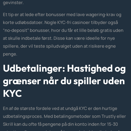
gevinster.
Et tip er at lede efter bonusser med lave wagering‑krav og
korte udløbsdatoer. Nogle KYC‑fri casinoer tilbyder også
“no‑deposit” bonusser, hvor du får et lille beløb gratis uden
at skulle indbetale først. Disse kan være ideelle for nye
spillere, der vil teste spiludvalget uden at risikere egne
penge.
Udbetalinger: Hastighed og
grænser når du spiller uden
KYC
En af de største fordele ved at undgå KYC er den hurtige
udbetalingsproces. Med betalingsmetoder som Trustly eller
Skrill kan du ofte få pengene på din konto inden for 15‑30