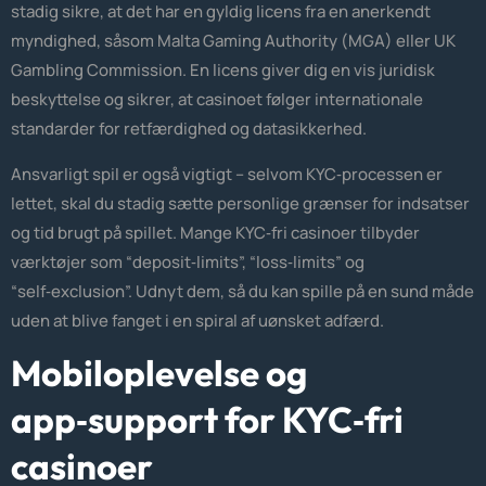
stadig sikre, at det har en gyldig licens fra en anerkendt
myndighed, såsom Malta Gaming Authority (MGA) eller UK
Gambling Commission. En licens giver dig en vis juridisk
beskyttelse og sikrer, at casinoet følger internationale
standarder for retfærdighed og datasikkerhed.
Ansvarligt spil er også vigtigt – selvom KYC‑processen er
lettet, skal du stadig sætte personlige grænser for indsatser
og tid brugt på spillet. Mange KYC‑fri casinoer tilbyder
værktøjer som “deposit‑limits”, “loss‑limits” og
“self‑exclusion”. Udnyt dem, så du kan spille på en sund måde
uden at blive fanget i en spiral af uønsket adfærd.
Mobiloplevelse og
app‑support for KYC‑fri
casinoer