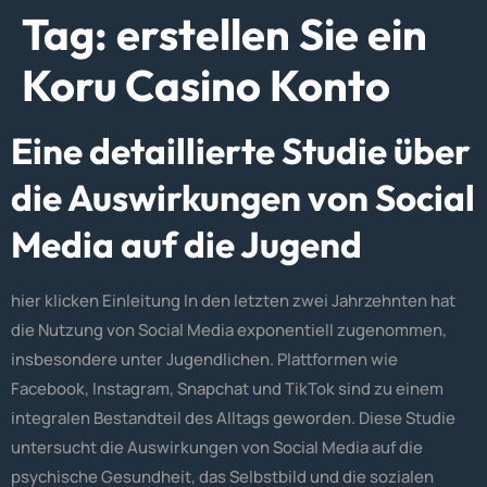
Tag:
erstellen Sie ein
Koru Casino Konto
Eine detaillierte Studie über
die Auswirkungen von Social
Media auf die Jugend
hier klicken Einleitung In den letzten zwei Jahrzehnten hat
die Nutzung von Social Media exponentiell zugenommen,
insbesondere unter Jugendlichen. Plattformen wie
Facebook, Instagram, Snapchat und TikTok sind zu einem
integralen Bestandteil des Alltags geworden. Diese Studie
untersucht die Auswirkungen von Social Media auf die
psychische Gesundheit, das Selbstbild und die sozialen