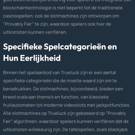
blockchaintechnologie is niet beperkt tot de traditionele
casinospellen; ook de slotmachines zijn ontworpen om
"Provably Fair" te zijn, waardoor spelers ook hier de
uitkomsten kunnen verifiëren.
Specifieke Spelcategorieën en
Hun Eerlijkheid
Binnen het spelaanbod van Trueluck zijn er een aantal
specifieke categorieën die de moeite waard zijn om te
benadrukken. De slotmachines, bijvoorbeeld, bieden een
breed scala aan thema's en functies, van klassieke
fruitautomaten tot moderne videoslots met jackpotfuncties.
Alle slotmachines op Trueluck zijn gebaseerd op "Provably
Fair" algoritmen, waardoor spelers kunnen verifiëren dat de
uitkomsten willekeurig zijn. De tafelspellen, zoals blackjack