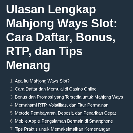
Ulasan Lengkap
Mahjong Ways Slot:
Cara Daftar, Bonus,
RTP, dan Tips
Menang
Apa Itu Mahjong Ways Slot?
Cara Daftar dan Memulai di Casino Online
Bonus dan Promosi yang Tersedia untuk Mahjong Ways
Memahami RTP, Volatilitas, dan Fitur Permainan
Metode Pembayaran, Deposit, dan Penarikan Cepat
Mobile App & Pengalaman Bermain di Smartphone
Tips Praktis untuk Memaksimalkan Kemenangan