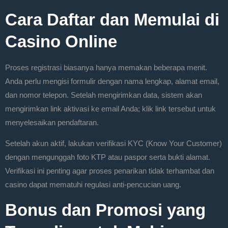
Cara Daftar dan Memulai di
Casino Online
Proses registrasi biasanya hanya memakan beberapa menit.
Anda perlu mengisi formulir dengan nama lengkap, alamat email,
dan nomor telepon. Setelah mengirimkan data, sistem akan
mengirimkan link aktivasi ke email Anda; klik link tersebut untuk
menyelesaikan pendaftaran.
Setelah akun aktif, lakukan verifikasi KYC (Know Your Customer)
dengan mengunggah foto KTP atau paspor serta bukti alamat.
Verifikasi ini penting agar proses penarikan tidak terhambat dan
casino dapat mematuhi regulasi anti‑pencucian uang.
Bonus dan Promosi yang