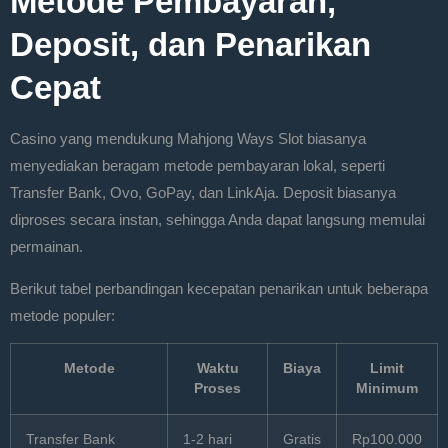
Metode Pembayaran,
Deposit, dan Penarikan
Cepat
Casino yang mendukung Mahjong Ways Slot biasanya
menyediakan beragam metode pembayaran lokal, seperti
Transfer Bank, Ovo, GoPay, dan LinkAja. Deposit biasanya
diproses secara instan, sehingga Anda dapat langsung memulai
permainan.
Berikut tabel perbandingan kecepatan penarikan untuk beberapa
metode populer:
Metode
Waktu
Biaya
Limit
Proses
Minimum
Transfer Bank
1‑2 hari
Gratis
Rp100.000