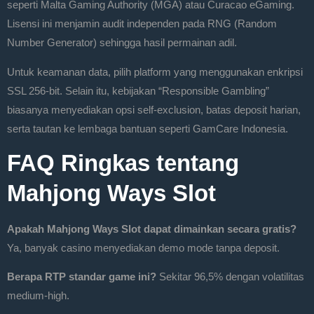
seperti Malta Gaming Authority (MGA) atau Curacao eGaming.
Lisensi ini menjamin audit independen pada RNG (Random
Number Generator) sehingga hasil permainan adil.
Untuk keamanan data, pilih platform yang menggunakan enkripsi
SSL 256‑bit. Selain itu, kebijakan “Responsible Gambling”
biasanya menyediakan opsi self‑exclusion, batas deposit harian,
serta tautan ke lembaga bantuan seperti GamCare Indonesia.
FAQ Ringkas tentang
Mahjong Ways Slot
Apakah Mahjong Ways Slot dapat dimainkan secara gratis?
Ya, banyak casino menyediakan demo mode tanpa deposit.
Berapa RTP standar game ini?
Sekitar 96,5% dengan volatilitas
medium‑high.